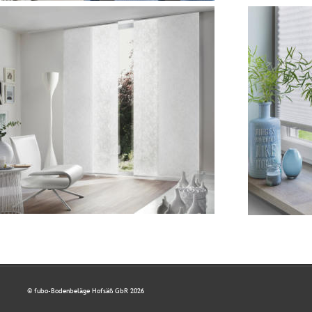
© fubo-Bodenbeläge Hofsäß GbR 2026